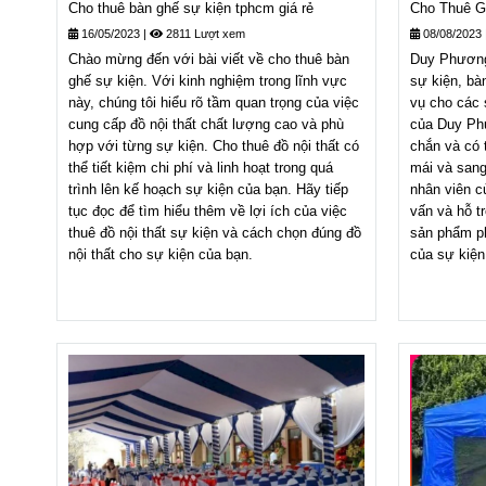
Cho thuê bàn ghế sự kiện tphcm giá rẻ
Cho Thuê G
16/05/2023
|
2811 Lượt xem
08/08/2023
Chào mừng đến với bài viết về cho thuê bàn
Duy Phương 
ghế sự kiện. Với kinh nghiệm trong lĩnh vực
sự kiện, bà
này, chúng tôi hiểu rõ tầm quan trọng của việc
vụ cho các
cung cấp đồ nội thất chất lượng cao và phù
của Duy Ph
hợp với từng sự kiện. Cho thuê đồ nội thất có
chắn và có t
thể tiết kiệm chi phí và linh hoạt trong quá
mái và sang
trình lên kế hoạch sự kiện của bạn. Hãy tiếp
nhân viên 
tục đọc để tìm hiểu thêm về lợi ích của việc
vấn và hỗ t
thuê đồ nội thất sự kiện và cách chọn đúng đồ
sản phẩm ph
nội thất cho sự kiện của bạn.
của sự kiện