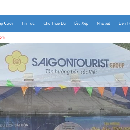
ạp Cưới
Tin Tức
Cho Thuê Dù
Lều Xếp
Nhà bạt
Liên H
com