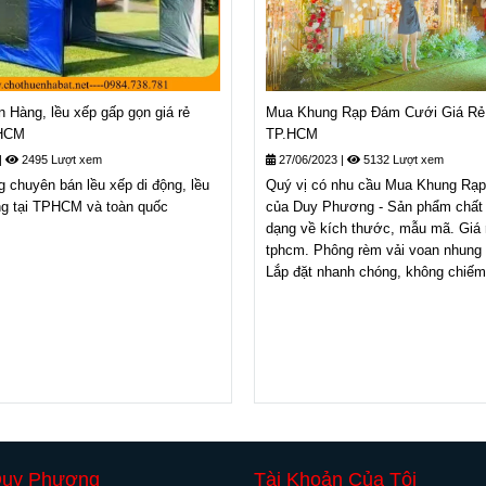
 Hàng, lều xếp gấp gọn giá rẻ
Mua Khung Rạp Đám Cưới Giá Rẻ 
PHCM
TP.HCM
|
2495 Lượt xem
27/06/2023
|
5132 Lượt xem
chuyên bán lều xếp di động, lều
Quý vị có nhu cầu Mua Khung Rạ
ng tại TPHCM và toàn quốc
của Duy Phương - Sản phẩm chất 
dạng về kích thước, mẫu mã. Giá 
tphcm. Phông rèm vải voan nhung 
Lắp đặt nhanh chóng, không chiếm 
Duy Phương
Tài Khoản Của Tôi