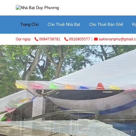
Trang Chủ
Cho Thuê Nhà Bạt
Cho Thuê Bàn Ghế
R
Gọi ngay
0984738781
0916805577
sukienanphu@gmail.