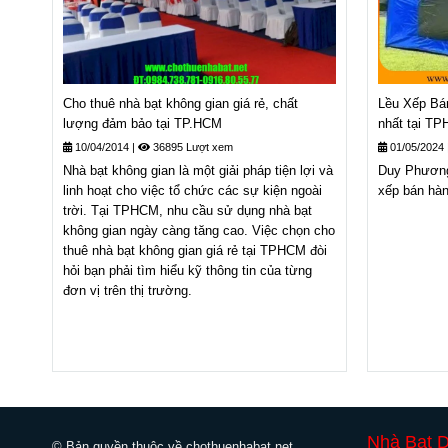
Cho thuê nhà bạt không gian giá rẻ, chất
Lều Xếp Bán
lượng đảm bảo tại TP.HCM
nhất tại T
10/04/2014
|
36895 Lượt xem
01/05/2024
Nhà bạt không gian là một giải pháp tiện lợi và
Duy Phương 
linh hoạt cho việc tổ chức các sự kiện ngoài
xếp bán hà
trời. Tại TPHCM, nhu cầu sử dụng nhà bạt
không gian ngày càng tăng cao. Việc chọn cho
thuê nhà bạt không gian giá rẻ tại TPHCM đòi
hỏi bạn phải tìm hiểu kỹ thông tin của từng
đơn vị trên thị trường.
Nhà Bạt 
© Bản quyền thuộc về chothuenhabat.net