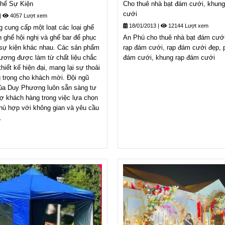
hế Sự Kiện
Cho thuê nhà bạt đám cưới, khun
cưới
|
4057 Lượt xem
18/01/2013
|
12144 Lượt xem
cung cấp một loạt các loại ghế
n ghế hội nghị và ghế bar để phục
An Phú cho thuê nhà bạt đám cưới
 sự kiện khác nhau. Các sản phẩm
rạp đám cưới, rạp đám cưới đẹp, 
ương được làm từ chất liệu chắc
đám cưới, khung rạp đám cưới
hiết kế hiện đại, mang lại sự thoải
 trọng cho khách mời. Đội ngũ
của Duy Phương luôn sẵn sàng tư
rợ khách hàng trong việc lựa chọn
ù hợp với không gian và yêu cầu
.