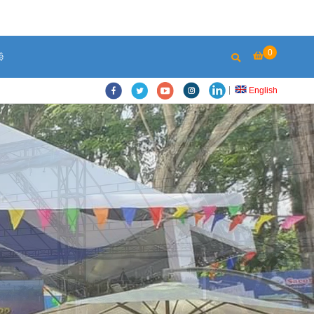
0
ệ
English