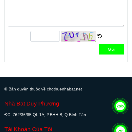
Gửi
© Bản quyền thuộc về chothuenhabat.net
Nhà Bạt Duy Phương
ĐC: 762/36/65 QL 1A, P.BHH B, Q.Bình Tân
Tài Khoản Của Tôi