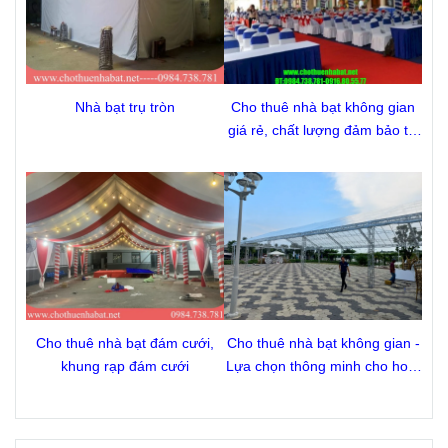
Nhà bạt trụ tròn
Cho thuê nhà bạt không gian
giá rẻ, chất lượng đảm bảo tại
TP.HCM
Cho thuê nhà bạt đám cưới,
Cho thuê nhà bạt không gian -
khung rạp đám cưới
Lựa chọn thông minh cho hoạt
động ngoài trời |
chothuenhabat.net